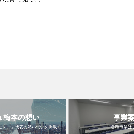
ュ梅本の想い
事業
動を。」代表の熱い想いを掲載
各種事業は